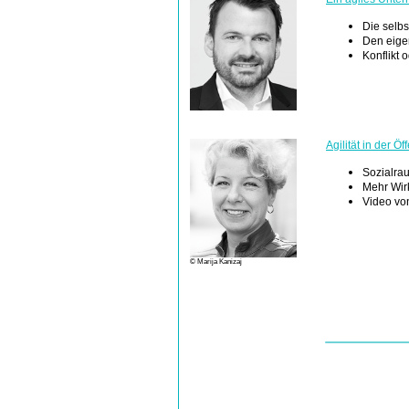
Die selbs
Den eige
Konflikt
Agilität in der Ö
Sozialrau
Mehr Wir
Video von
© Marija Kanizaj