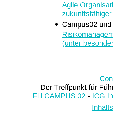
Agile Organisa
zukunftsfähiger
Campus02 und I
Risikomanageme
(unter besonde
Con
Der Treffpunkt für Füh
FH
CAMPUS
02
-
ICG I
Inhalt